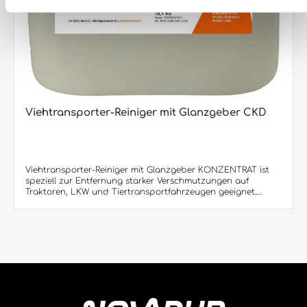
Viehtransporter-Reiniger mit Glanzgeber CKD
Viehtransporter-Reiniger mit Glanzgeber KONZENTRAT ist
speziell zur Entfernung starker Verschmutzungen auf
Traktoren, LKW und Tiertransportfahrzeugen geeignet.
Entfernt sowohl hartnäckige mineralische Rückstände als
auch organischen Schmutz, wie Fett, Öl und Eiweiß.Speziell
für die Lebensmittelindustrie entwickelt. Trotz
hervorragender Reinigungswirkung schonend zu
Oberflächen. Eingebaute Korrosionsschutzinhibitoren
sorgen für einen wirkungsvollen
Metallschutz.Produktvorteile:• Mit Glanzgeber - lässt den
Lack glänzen und schützt• Speziell entwickelt zur
Entfernung typischer Verschmutzungen, die beim
Viehtransport entstehen• Löst sehr gut alle organischen