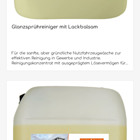
Glanzsprühreiniger mit Lackbalsam
Für die sanfte, aber gründliche Nutzfahrzeugwäsche zur
effektiven Reinigung in Gewerbe und Industrie.
Reinigungskonzentrat mit ausgeprägtem Lösevermögen für
Öl, Fett und Verharzungen. Universell einsetzbar zur Sprüh-,
Hochdruck- und manuellen Reinigung von Werkstatt- und
Hallenböden, Fahrzeugen, Motoren, Chassis, Unterböden,
Lkw-Planen, Bau- und Landmaschinen, Anlagen,
Werkbänken sowie verschmutzten Flächen aller
Art.Produktvorteile: • Einfach ausprobieren: Die vielen
Produktvorteile hier aufzuführen würden den Rahmen
sprengen. Eines sei gesagt: Glanzsprühreiniger ist das TOP-
Produkt für alle Speditionen! Besondere Hinweise: Häufiges
Waschen mit aggressiven Reinigungsmitteln führt nicht
selten zum Ermatten des Fahrzeuglackes. Das wiederum
wirkt sich bei Rückgabe eines Fahrzeuges finanziell
nachteilig aus. Die im Glanzsprühreiniger enthalten
speziellen Tenside frischen verblassten Lack wieder auf und
erhöhen die Farbintensität. Der äußere Wert Ihres Fuhrparks