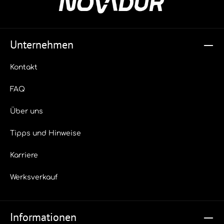
Verschmutzungen in innerhalb von nur 3-5 Minuten•
Hochwirksam trotz geringer Schaumwirkung - wenig
Schaum bedeutet schnelleres Nachspülen• Eingebauter
Korrosionsschutz Besondere Hinweise:Eine 1:10 Verdünnung
reicht bereits für ein gründliches Ergebnis bei der
Unternehmen
Grundreinigung aus. Selbst angetrocknete Kotreste werden
angelöst und wirksam entfernt. Für die normale
Unterhaltsreinigung kann das Produkt sogar bis 1:50
Kontakt
verdünnt werden. Der eingebaute Korrosionsschutz sorgt
dafür, dass ihr wertvolles Fahrzeug während der Reinigung
ausreichend vor Korrosion geschützt ist. Lieferbar sind:10,1
FAQ
KG/Kanister (60 Kanister per Europalette)20 L/Kanister (24
Kanister per Europalette)216 KG/Fass (2 Fass per
Europalette)1.000 Liter IBC Container
Über uns
Tipps und Hinweise
Karriere
Werksverkauf
Informationen