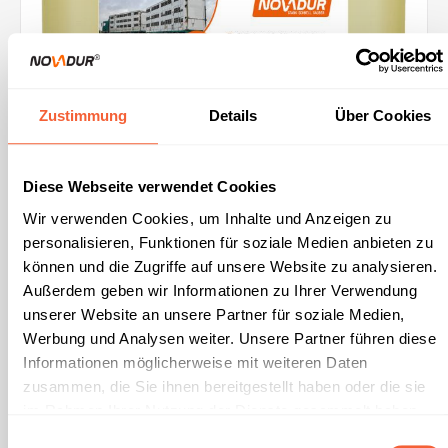
wird deutlich aufgewertet. Die Flotte wirkt sauber und
gepflegt! Lieferbar sind: 10,1 KG/Kanister (60 Kanister per
Europalette) 20 L/Kanister (24 Kanister per Europalette)216
KG/Fass (2 Fass per Europalette)1.000 Liter IBC Container
Zustimmung
Details
Über Cookies
Diese Webseite verwendet Cookies
Wir verwenden Cookies, um Inhalte und Anzeigen zu
personalisieren, Funktionen für soziale Medien anbieten zu
können und die Zugriffe auf unsere Website zu analysieren.
Außerdem geben wir Informationen zu Ihrer Verwendung
unserer Website an unsere Partner für soziale Medien,
Werbung und Analysen weiter. Unsere Partner führen diese
Viehtransporter-Reiniger FORTE
Informationen möglicherweise mit weiteren Daten
zusammen, die Sie ihnen bereitgestellt haben oder die sie
im Rahmen Ihrer Nutzung der Dienste gesammelt haben.
Unsere
Datenschutzerklärung
und unser
Impressum
Viehtransporter-Reiniger FORTE eignet sich besonders zur
Einwilligungsauswahl