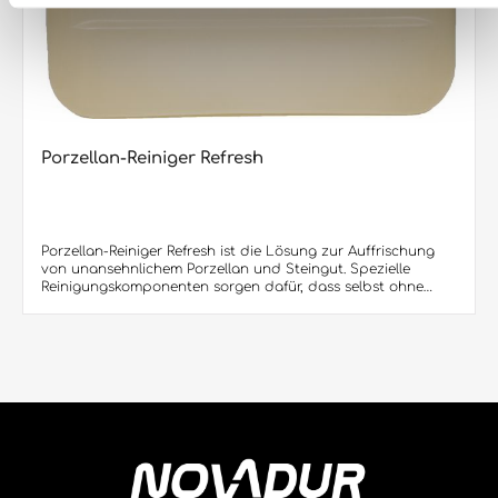
Porzellan-Reiniger Refresh
Porzellan-Reiniger Refresh ist die Lösung zur Auffrischung
von unansehnlichem Porzellan und Steingut. Spezielle
Reinigungskomponenten sorgen dafür, dass selbst ohne
Scheuern hartnäckige Tiefenverschmutzungen, Kaffee-
Rückstände und sogar Tee-Beläge entfernt werden.
Porzellan-Reiniger Refresh greift Hartglasur-Dekore nicht
an!Produktvorteile: • Kurze Reinigungszeit, dekorschonend •
Hochwirksame Rezeptur, daher sehr ergiebig bei
Kostenminimierung • Auch für Edelstahl-Besteck sehr gut
geeignet • Selbst unansehnliches Porzellan wird wieder wie
neu• Speziell für die Lebensmittelbranche entwickelt
Lieferbar sind: 1000 ml/Flasche (12 Flaschen im Karton / 432
Flaschen per Europalette)10,1 KG /Kanister (60 Kanister per
Europalette)