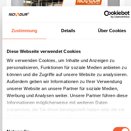
Zustimmung
Details
Über Cookies
Diese Webseite verwendet Cookies
Wir verwenden Cookies, um Inhalte und Anzeigen zu
personalisieren, Funktionen für soziale Medien anbieten zu
können und die Zugriffe auf unsere Website zu analysieren.
Außerdem geben wir Informationen zu Ihrer Verwendung
unserer Website an unsere Partner für soziale Medien,
Werbung und Analysen weiter. Unsere Partner führen diese
Gläserspülmittel Gastro F-M04 Spezial
Informationen möglicherweise mit weiteren Daten
zusammen, die Sie ihnen bereitgestellt haben oder die sie
im Rahmen Ihrer Nutzung der Dienste gesammelt haben.
Gläserspülmittel F-M04 Spezial ist ein professionelles
Unsere
Datenschutzerklärung
und unser
Impressum
Markengläserspülmittel der Spitzenklasse für den Einsatz in
Einwilligungsauswahl
Gläserspülmaschinen in Bars, Restaurants, Hotels,
finden sie hier.