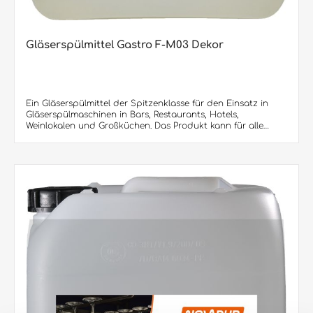
Gläserspülmittel Gastro F-M03 Dekor
Ein Gläserspülmittel der Spitzenklasse für den Einsatz in
Gläserspülmaschinen in Bars, Restaurants, Hotels,
Weinlokalen und Großküchen. Das Produkt kann für alle
Arten von Gläsern eingesetzt werden. Auch Gläser mit Dekor
können gespült werden. Entfernt zuverlässig Reste von
Säften, Bier, Wein, Sekt, Cocktails und Erfrischungsgetränken.
Auch Lippenstift und andere fettartigen Rückstände werden
restlos entfernt.Produktvorteile: • besitzt eine
außerordentlich hohe Reinigungsleistung bei
Geruchsneutralität • Bierschaumstabilität ist sichergestellt •
Eingebauter Glaskorrosionsschutz Besondere Hinweise: Die
Zusammensetzung garantiert, dass selbst empfindliche
Gläser und Dekore schonend gereinigt werden. Setzen sie
auf unsere Erfahrung! Lieferbar sind:5 Liter/Kanister (90
Kanister per Europalette) 12 KG/Kanister (60 Kanister per
Europalette)