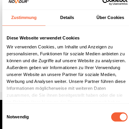
oder sexueller Orientierung.
Deine personenbezogenen Daten werden im Rahmen der
Zustimmung
Details
Über Cookies
Sichtung Deiner Bewerbung verarbeitet. Eine langfristige
Speicherung dieser findet nicht statt.
Diese Webseite verwendet Cookies
Wir verwenden Cookies, um Inhalte und Anzeigen zu
personalisieren, Funktionen für soziale Medien anbieten zu
können und die Zugriffe auf unsere Website zu analysieren.
Außerdem geben wir Informationen zu Ihrer Verwendung
unserer Website an unsere Partner für soziale Medien,
Footer
Informationen
Werbung und Analysen weiter. Unsere Partner führen diese
Informationen möglicherweise mit weiteren Daten
zusammen, die Sie ihnen bereitgestellt haben oder die sie
im Rahmen Ihrer Nutzung der Dienste gesammelt haben.
Unsere
Datenschutzerklärung
und unser
Impressum
Einwilligungsauswahl
finden sie hier.
Notwendig