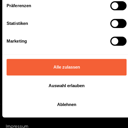
Präferenzen
Unternehmen
Statistiken
Kontakt
FAQ
Marketing
Über uns
Tipps und Hinweise
Alle zulassen
Karriere
Auswahl erlauben
Werksverkauf
Ablehnen
Informationen
Impressum