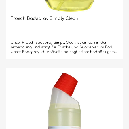
Frosch Badspray Simply Clean
Unser Frosch Badspray SimplyClean ist einfach in der
Anwendung und sorgt für Frische und Suaberkeit im Bad.
Unser Badspray ist kraftvoll und sagt selbst hartnäckigem
Schmutz den Kampf an. Durch seine besondere
Formulierung ist unser Badspray sehr
materialschonend.Produktvorteile:• für die kraftvolle
Reinigung von Dusche und Bad• entfernt optimal Kalk,
Seifenreste, Schmutzablagerung und Wasserflecken •
beseitigt unangenehme Gerüche und hinterlässt einen
frischen, angenehmen DuftLieferbar sind:500
ml/Sprühflasche (12 Flaschen im Karton / 540 Flaschen per
Europalette)10,1 KG/Kanister (60 Kanister per Europalette)