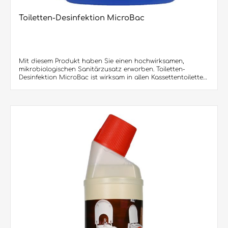
Toiletten-Desinfektion MicroBac
Mit diesem Produkt haben Sie einen hochwirksamen,
mikrobiologischen Sanitärzusatz erworben. Toiletten-
Desinfektion MicroBac ist wirksam in allen Kassettentoiletten,
wie sie in Caravans, Reisemobilen, Bussen oder Booten
vorhanden sind. Gerüche werden auf natürliche Weise durch
Mikroorganismen reduziert.Produktvorteile: • Äußerst
wirksam auf natürliche Weise durch Mikroorganismen• Hält
den Fäkalientank hygienisch sauber• Verhindert die Bildung
von unangenehmen Gerüchen• Angenehm parfümiert.
Schafft frischen Duft Lieferbar sind: 1000 ml/2Neck-
Dosierflasche (10 Flaschen im Karton / 400 Flaschen per
Europalette)5 Liter/Kanister (90 Kanister per Europalette)10
Liter/Kanister (60 Kanister per Europalette)