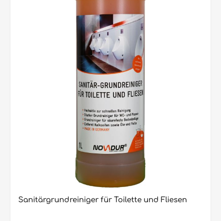
Anhaftungen• Angenehm parfümiert• Die Tenside in diesem
Erzeugnis sind über 90 % biologisch abbaubar (OECD)
Besondere Hinweise: Unterhaltsreiniger Solution ist nicht für
emaillierte Oberfläche und säureempfindliche Steinflächen
(z. B. Marmor) geeignet. Für eine nicht sachgemäße
Anwendung und daraus entstehende Schäden kann keine
Haftung übernommen werden. Lieferbar sind: 750
ml/Flasche (15 Flaschen im Karton / 600 Flaschen per
Europalette)5 Liter/Kanister (90 Kanister per Europalette)10,1
KG/Kanister (60 Kanister per Europalette)
Sanitärgrundreiniger für Toilette und Fliesen