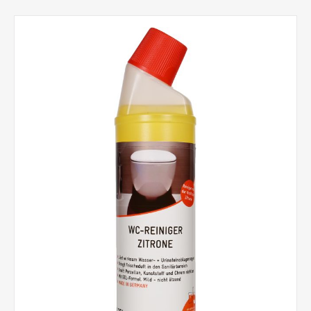
und Rost.Produktvorteile: • Als schnell wirkender
Grundreiniger entwickelt• Spart Zeit bei der täglichen
Reinigung, wichtig besonders für Reinigungskolonnen• Löst
auch schwierig zu entfernende Anhaftungen• Effektiv
einsetzbar, da in Schräghalsflasche• Hygienische
Sauberkeit• Auch zur Reinigung von Siphons einsetzbar
Lieferbar sind: 750 ml/Flasche (15 Flaschen im Karton / 600
Flaschen per Europalette)