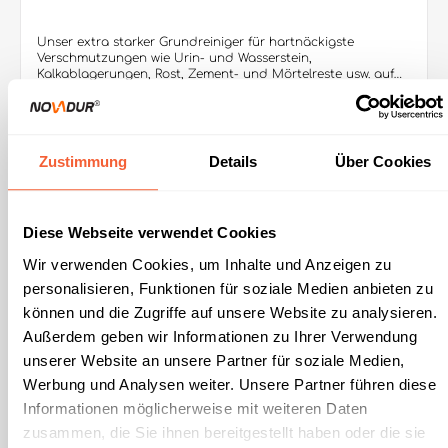
Unser extra starker Grundreiniger für hartnäckigste
Verschmutzungen wie Urin- und Wasserstein,
Kalkablagerungen, Rost, Zement- und Mörtelreste usw. auf
allen säurebeständigen Materialien in Dusch- und
Baderäumen, Schwimmbecken, Waschkauen und
Toiletten.Produktvorteile: • Hochaktiv zur schnellen
Reinigung von WC- und Pissoir• Gleichzeitig Grundreiniger
für Böden und andere säurefeste Materialien• Wirkt sehr
Zustimmung
Details
Über Cookies
schnell und gründlich, daher optimal für
Reinigungskolonnen• Gründliche Entfernung von
Kalkseifenrückständen, tierischen und pflanzlichen Fetten
und Ölen Lieferbar sind: 1000 ml/Flasche (12 Flaschen im
Diese Webseite verwendet Cookies
Karton / 432 Flaschen per Europalette) 10,1 KG/Kanister (60
Kanister per Europalette)
Wir verwenden Cookies, um Inhalte und Anzeigen zu
personalisieren, Funktionen für soziale Medien anbieten zu
können und die Zugriffe auf unsere Website zu analysieren.
Außerdem geben wir Informationen zu Ihrer Verwendung
unserer Website an unsere Partner für soziale Medien,
Werbung und Analysen weiter. Unsere Partner führen diese
Informationen möglicherweise mit weiteren Daten
zusammen, die Sie ihnen bereitgestellt haben oder die sie