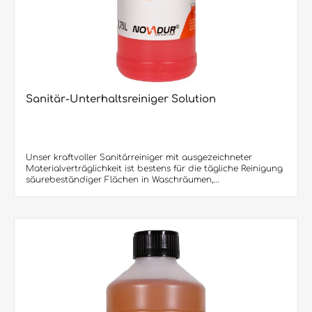
vorzudringen und den Silikon zu durchziehen. Eine solche
Silikonfuge sieht sehr unansehnlich aus und ist auch mit
Fugenreiniger PermaClean nicht mehr zu renovieren. Hier
hilft nur noch ein Austausch der Fuge. Lieferbar sind: 750
ml/Flasche (15 Flaschen im Karton / 600 Flaschen per
Europalette)
Sanitär-Unterhaltsreiniger Solution
Unser kraftvoller Sanitärreiniger mit ausgezeichneter
Materialverträglichkeit ist bestens für die tägliche Reinigung
säurebeständiger Flächen in Waschräumen,
Schwimmbädern, Toiletten und Nassräumen geeignet.
Anwendbar zur Reinigung keramischer Wand- und
Bodenfliesen, Chrom- und Edelstahlarmaturen. Selbsttätige
Beseitigung alter Sanitärablagerung. Löst spontan Kalk-,
Wasser-, Urinstein und Rost. Beseitigt mühelos und
streifenfrei alle Schmutzverkrustungen. Hinterlässt Frische-
Duft und hygienische Sauberkeit.Produktvorteile: •
Unterhaltsreiniger für die tägliche Reinigung• Löst spontan
Kalk, Wasser- & Urinstein und Rost• Sehr gute Haftung auf
Untergründen - beseitigt dadurch auch extrem hartnäckige
Verschmutzungen• Löst auch schwierig zu entfernende