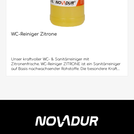
WC-Reiniger Zitrone
Unser kraftvoller WC- & Sanitärreiniger mit
Zitronenfrische. WC-Reiniger ZITRONE ist ein Sanitärreiniger
auf Basis nachwachsender Rohstoffe. Die besondere Kraft
Bio-Formel entfernt auf natürliche Weise Kalk, Urinstein und
Schmutz mit den hochwirksamen Kalklösern der Zitrone.
Hervorragend geeignet zur Reinigung von WC-Becken,
Badewannen und Waschbecken sowie aller
Chromteile.Produktvorteile: • Löst wirksam Wasser- und
Urinsteinablagerungen sowie Kalk und Schmutz• Greift
Porzellan, Fliesen, Kunststoff und Chrom nicht an• Bringt
Frischeduft in den Sanitärbereich• Mit Gel-Formel
Besondere Hinweise: WC-REINIGER ZITRONE kann überall
dort eingesetzt werden, wo Kalkablagerungen entstanden
sind. An senkrechten Flächen ist aufgrund der eingebauten
GEL-Formel die Einwirkzeit extrem hoch, was das
rückstandsfreie Lösen der Verschmutzungen begünstigt.