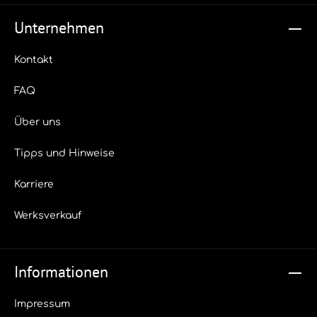
Lieferbar sind: 750 ml/Flasche (15 Flaschen im Karton / 600
Flaschen per Europalette) 10,1 KG/Kanister (60 Kanister per
Unternehmen
Europalette)
Kontakt
FAQ
Über uns
Tipps und Hinweise
Karriere
Werksverkauf
Informationen
Impressum