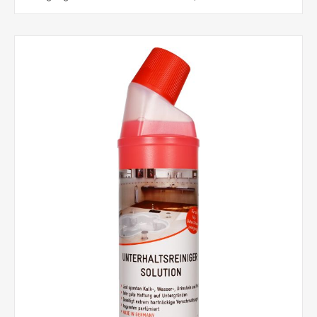
Problem mehr! Unser starkes Produkt beseitigt mühelos Fett
und Öl, Stockflecken, Schimmel oder sonstige
Verschmutzungen, die sich im Laufe der Zeit auf der Fuge
bilden. Produktvorteile: • Überall wirksam, wo sich Schmutz,
Schimmel und Stockflecken festgesetzt haben• Wirksame,
tiefengründliche Entfernung• Unansehnliche Stellen werden
wieder wie neu• Einfache Anwendung auch an schwer
zugänglichen Stellen dank Schräghalsflasche• Sehr hohe
Wasch- und Reinigungskraft für gründliche und hygienische
Sauberkeit• Enthält milde Rohstoffe und hochwertige
Pflegestoffe• Hervorragend biologisch abbaubar• Zur
Reinigung aller wasserbeständigen Flächen (innen und
außen)• Für die Wäschevorbehandlung (manuell oder
maschinell) Anwendung: Fugenreiniger PermaClean wird in
einer 750-ml Schräghalsflasche geliefert. Einfach Flasche
kopfwärts über die Verschmutzung ziehen und dabei
deckend die verschmutzte Fuge mit Fugenreiniger
PermaClean benetzen. Nach einer Wartezeit von ca. 10-15
Minuten einfach mit Wasser abspülen - fertig. Eventuell muss
bei hartnäckigen Verschmutzungen leicht mechanisch mit
einer Bürste nachgearbeitet werden. Der gelöste Schmutz
lässt sich hierbei aber problemlos beseitigen! Anwendbar
bei Schmutzecken, Chrom, Duschkabinen- und Ecken,
Fugenschimmel, Waschbecken, Abflüssen, Überläufen und
vielen anderen schwer erreichbaren Stellen. Besonderer
Hinweis: Silikonfugen neigen beim Altern dazu, spröde zu
werden. Auf einem solchen Untergrund hat es
aufsitzender Stockflecken leicht, in die Kapillare