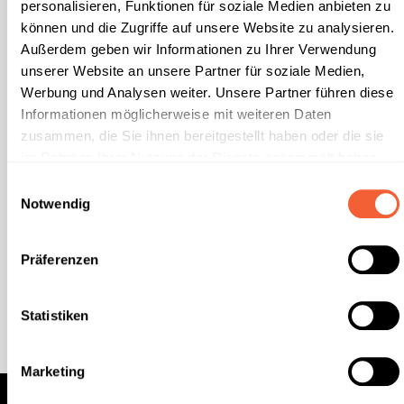
personalisieren, Funktionen für soziale Medien anbieten zu
können und die Zugriffe auf unsere Website zu analysieren.
Außerdem geben wir Informationen zu Ihrer Verwendung
unserer Website an unsere Partner für soziale Medien,
Werbung und Analysen weiter. Unsere Partner führen diese
Informationen möglicherweise mit weiteren Daten
zusammen, die Sie ihnen bereitgestellt haben oder die sie
im Rahmen Ihrer Nutzung der Dienste gesammelt haben.
Fensterreiniger mit Lotus Effekt
Unsere
Datenschutzerklärung
und unser
Impressum
Einwilligungsauswahl
(Fensterreinigungshochkonzentrat)
finden sie hier.
Notwendig
Produktvorteile: • Zur schnellen und gründlichen Reinigung
Präferenzen
von Scheiben und wasserfesten Oberflächen aller Art • Sehr
gute Reinigungswirkung • Enthält Ammoniak zur
Reinigungsverstärkung • Streifenfreie Sauberkeit•
Materialschonend • Wirtschaftlich, da sehr ergiebig• Besitzt
Statistiken
hohe Fett- und Schmutzlösekraft • Dosierung: 50 ml
Novadur Fensterreinigungskonzentrat auf 10 Liter Wasser
geben. Mit Schwamm oder Lammfell auftragen, mit
Fensterwischer abziehen - fertig! Kein Nachpolieren nötig!
Marketing
Lieferbar sind: 1 Liter/Flasche (12 Flaschen im Karton / 432
Flaschen per Europalette) 10,1 KG/Kanister (60 Kanister per