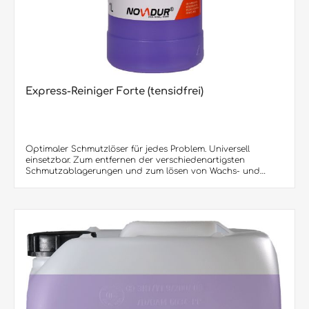
Express-Reiniger Forte (tensidfrei)
Optimaler Schmutzlöser für jedes Problem. Universell
einsetzbar. Zum entfernen der verschiedenartigsten
Schmutzablagerungen und zum lösen von Wachs- und
Kunststoffschichten. Express-Reiniger Forte schäumt nicht,
dadurch größere Flächenleistung pro Arbeitskraft.
Überragende Reinigungskraft. Verwendbar manuell oder
maschinell, z.B. in Hochdruckgeräten oder
Bodenreinigungsmaschinen.Produktvorteile: • Express-
Reiniger FORTE löst jedes Problem • Überragende
Reinigungskraft • KEINE SCHAUMBILDUNG, daher ideal für
Reinigungsautomaten • Ideal für Gebäudereiniger, da
Flächenleistung pro Arbeitskraft erhöht wird Besondere
Hinweise: Express-Reiniger FORTE ist frei von Terpentin,
Benzin, Petroleum, chlorierten Kohlenwasserstoffen oder
ähnlichen Lösemitteln und daher umweltschonend.