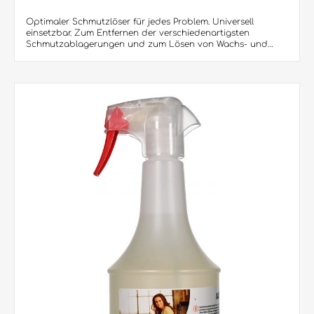
Optimaler Schmutzlöser für jedes Problem. Universell
einsetzbar. Zum Entfernen der verschiedenartigsten
Schmutzablagerungen und zum Lösen von Wachs- und
Kunststoffschichten. Express-Reiniger Forte PLUS schäumt
nicht, dadurch größere Flächenleistung pro Arbeitskraft.
Überragende Reinigungskraft. Verwendbar manuell oder
maschinell, z.B. in Hochdruckgeräten oder
Bodenreinigungsmaschinen.Produktvorteile: • Express-
Reiniger Forte Plus löst jedes Problem • Überragende
Reinigungskraft - mit Korrosionsschutz • KEINE
SCHAUMBILDUNG, daher ideal für Reinigungsautomaten •
Ideal für Gebäudereiniger, da Flächenleistung pro
Arbeitskraft erhöht wird • Das ideale Produkt zur Reinigung
von metallischen Oberflächen Besondere Hinweise: Express-
Reiniger Forte Plus enthält Korrosionsschutzinhibitoren.
Dadurch werden gereinigte Metalloberflächen wirksam
gegen Flugrost geschützt. Lieferbar sind: 10,1 KG/Kanister (60
Kanister per Europalette) 20 Liter/Kanister (24 Kanister per
Europalette)