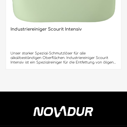
Industriereiniger Scourit Intensiv
Unser starker Spezial-Schmutzlöser für alle
alkalibeständigen Oberflächen. Industriereiniger Scourit
Intensiv ist ein Spezialreiniger für die Entfettung von öligen,
fettigen Verschmutzungen, Ruß, mineralischen alkalischen
Ablagerungen von allen alkalibeständigen Oberflächen.
Einsatzgebiet: Oberwäsche und Motorenwäsche von
Nutzfahrzeugen, Bussen, LKW`s, Traktoren, Anhängern,
Baufahrzeugen, wasserbeständige Hartbodenbeläge wie
Kunststeine, Beton, PVC, keramische Fliesen, Werkstattböden,
Grundreinigung von Linoleumböden, metallische
Oberflächen, Lackoberflächen.Produktvorteile: •
Industriereiniger Scourit Intensiv kann problemlos auf allen
wasserbeständigen Materialien angewendet werden •
Geeignet für die Anwendung im Automaten,
Einscheibenmaschinen und Hochdruckreinigungsgeräten •
Hohes Öl- und Fettlösevermögen Lieferbar sind: 10,1
KG/Kanister (60 Kanister per Europalette) 20 L/Kanister (24