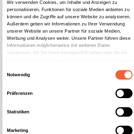
Wir verwenden Cookies, um Inhalte und Anzeigen zu
bewährt - von Fachhändlern getestet Lieferbar sind: 1000
ml/PC-Flasche (8 Flaschen im Karton / 320 Flaschen per
personalisieren, Funktionen für soziale Medien anbieten zu
Europalette)5 KG/Kanister (90 Kanister per Europalette)10,1
können und die Zugriffe auf unsere Website zu analysieren.
KG/Kanister (60 Kanister per Europalette
Außerdem geben wir Informationen zu Ihrer Verwendung
unserer Website an unsere Partner für soziale Medien,
Werbung und Analysen weiter. Unsere Partner führen diese
Informationen möglicherweise mit weiteren Daten
zusammen, die Sie ihnen bereitgestellt haben oder die sie
im Rahmen Ihrer Nutzung der Dienste gesammelt haben.
Unsere
Datenschutzerklärung
und unser
Impressum
Einwilligungsauswahl
finden sie hier.
Notwendig
Präferenzen
Statistiken
Marketing