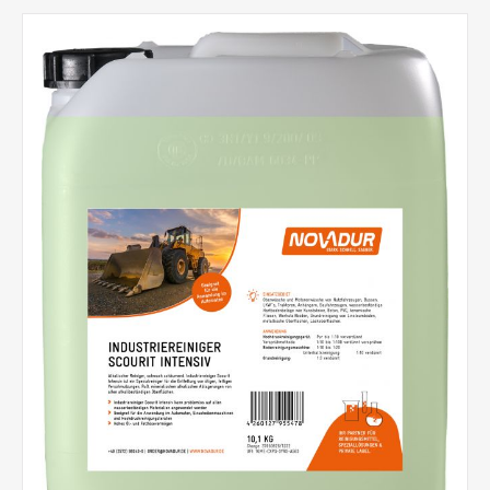
Gummidichtungen, z.B. beim KFZ, werden nicht angegriffen
• Löst auch schwierig zu entfernende Anhaftungen • Sowohl
als Grundreiniger als auch als Unterhaltsreiniger einsetzbar
Besondere Hinweise: Industriereiniger Express Standard
eignet sich auch hervorragend als Universalreiniger im
Haushalt. Z.B. wird durch einen Schuss ins Einweichwasser
Arbeitskleidung über Nacht wieder richtig sauber.
Anschließend normal in der Waschmaschine waschen.
Lieferbar sind: 1000 ml/Flasche (12 Flaschen im Karton / 432
Flaschen per Europalette) 10,1 KG/Kanister (60 Kanister per
Europalette)20 L/Kanister (24 Kanister per Europalette)