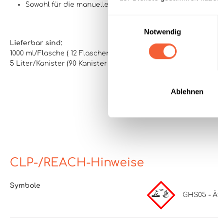
Sowohl für die manuelle als auch für die maschinelle 
Einwilligungsauswahl
Notwendig
Lieferbar sind:
1000 ml/Flasche ( 12 Flaschen im Karton / 432 Flaschen per 
5 Liter/Kanister (90 Kanister per Europalette)
Ablehnen
CLP-/REACH-Hinweise
Symbole
GHS05 - Ät