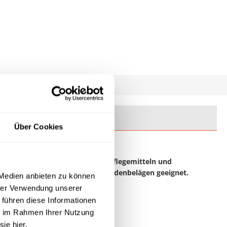
Über Cookies
tfußböden. Rückstände von Wischpflegemitteln
und
ung von geölten und gewachsten Bodenbelägen geeignet.
 Medien anbieten zu können
hrer Verwendung unserer
 führen diese Informationen
ie im Rahmen Ihrer Nutzung
sie hier.