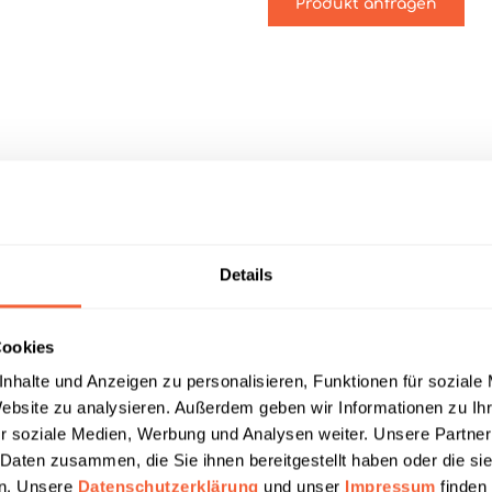
Produkt anfragen
Eigenschaften
Details
iniger für Echtholzböden"
Cookies
 Spezial-Grundreiniger für alle wasserfest versiegelten Parket
e rückstandsfrei entfernen. Unser Reiniger ist auch zur Reinig
nhalte und Anzeigen zu personalisieren, Funktionen für soziale
Website zu analysieren. Außerdem geben wir Informationen zu I
r soziale Medien, Werbung und Analysen weiter. Unsere Partner
chen Ablösung alter Filme und Ablagerungen
 Daten zusammen, die Sie ihnen bereitgestellt haben oder die s
en. Unsere
Datenschutzerklärung
und unser
Impressum
finden 