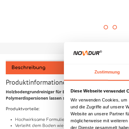
Beschreibung
Zustimmung
Produktinformationen "Holzboden-Grundre
Diese Webseite verwendet 
Holzbodengrundreiniger für Echtholzböden ist ein schonender
Polymerdispersionen lassen sich so auf einfache Art und Weis
Wir verwenden Cookies, um I
und die Zugriffe auf unsere 
Produktvorteile:
Website an unsere Partner fü
Hochwirksame Formulierung zur schnellen und gründli
möglicherweise mit weiteren
Verleiht dem Boden wieder ein junges Aussehen
der Dienste gesammelt hab