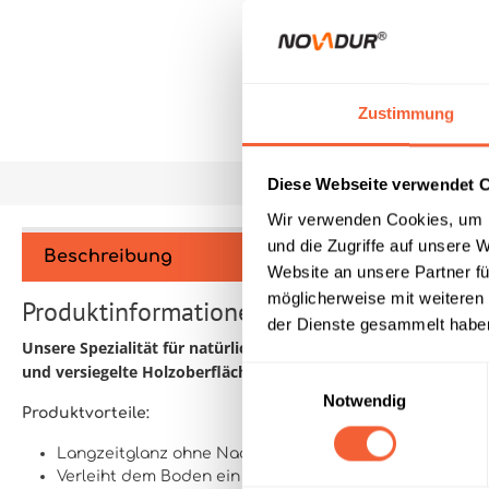
Zustimmung
Diese Webseite verwendet 
Wir verwenden Cookies, um I
und die Zugriffe auf unsere 
Beschreibung
Website an unsere Partner fü
möglicherweise mit weiteren
Produktinformationen "Parkettvollpflege P
der Dienste gesammelt hab
Unsere Spezialität für natürliche und versiegelte Holzoberflä
und versiegelte Holzoberflächen
.
Einwilligungsauswahl
Notwendig
Produktvorteile:
Langzeitglanz ohne Nachpolieren
Verleiht dem Boden ein natürliches Aussehen