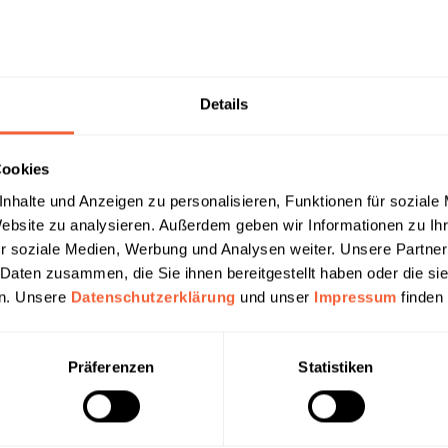
Produkt anfragen
Details
Cookies
nhalte und Anzeigen zu personalisieren, Funktionen für soziale
Website zu analysieren. Außerdem geben wir Informationen zu I
Eigenschaften
r soziale Medien, Werbung und Analysen weiter. Unsere Partner
 Daten zusammen, die Sie ihnen bereitgestellt haben oder die s
olish"
en. Unsere
Datenschutzerklärung
und unser
Impressum
finden 
chen
. Reinigung und Pflege für Parkett, Dielen und Wandvertäfelun
Präferenzen
Statistiken