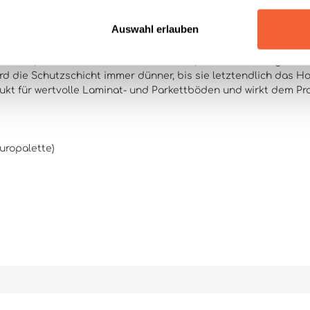
Auswahl erlauben
rtikel, welche am Schuhwerk anhaften, wirken über lange Zei
 die Schutzschicht immer dünner, bis sie letztendlich das Ho
t für wertvolle Laminat- und Parkettböden und wirkt dem P
uropalette)