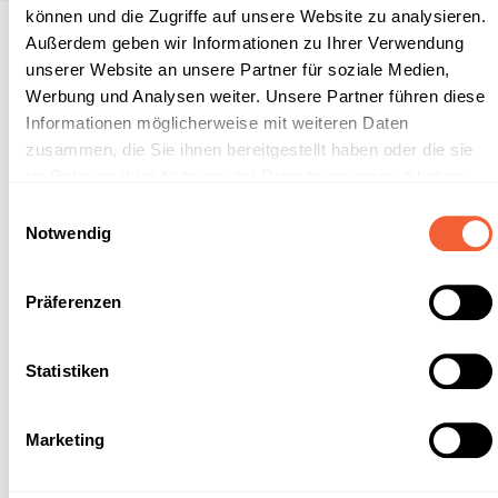
können und die Zugriffe auf unsere Website zu analysieren.
Außerdem geben wir Informationen zu Ihrer Verwendung
Beschreibung
unserer Website an unsere Partner für soziale Medien,
Unser DVG-gelistetes, parfümfreies
Werbung und Analysen weiter. Unsere Partner führen diese
Desinfektionsreinigungskonzentrat mit sehr guter,
Informationen möglicherweise mit weiteren Daten
rückstandsfreier Reinigungswirkung. Üb…
Mehr
zusammen, die Sie ihnen bereitgestellt haben oder die sie
Eigenschaften
im Rahmen Ihrer Nutzung der Dienste gesammelt haben.
Unsere
Datenschutzerklärung
und unser
Impressum
Einwilligungsauswahl
finden sie hier.
Notwendig
CLP-/REACH-Hinweise
Symbole
Präferenzen
GHS05 - Ätzwirkung: Korrosiv
Statistiken
GHS07 - Ausrufezeichen: Gesundheitsgefahr
Marketing
GHS09 - Umwelt: Umweltgefährlich