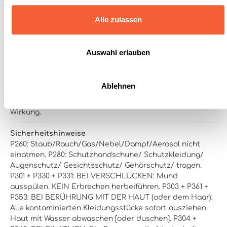
Alle zulassen
Signalwort
Gefahr!
Auswahl erlauben
Gefahrenhinweise
H302: Gesundheitsschädlich bei Verschlucken.
H314:
Verursacht schwere Verätzungen der Haut und schwere
Ablehnen
Augenschäden.
H400: Sehr giftig für Wasserorganismen.
H411: Giftig für Wasserorganismen, mit langfristiger
Wirkung.
Sicherheitshinweise
P260: Staub/Rauch/Gas/Nebel/Dampf/Aerosol nicht
einatmen.
P280: Schutzhandschuhe/ Schutzkleidung/
Augenschutz/ Gesichtsschutz/ Gehörschutz/ tragen.
P301 + P330 + P331: BEI VERSCHLUCKEN: Mund
ausspülen. KEIN Erbrechen herbeiführen.
P303 + P361 +
P353: BEI BERÜHRUNG MIT DER HAUT (oder dem Haar):
Alle kontaminierten Kleidungsstücke sofort ausziehen.
Haut mit Wasser abwaschen [oder duschen].
P304 +