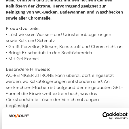
Kalklösern der Zitrone. Hervorragend geeignet zur
Reinigung von WC-Becken, Badewannen und Waschbecken
sowie aller Chromteile.
Produktvorteile:
•
Löst wirksam Wasser- und Urinsteinablagerungen
sowie Kalk und Schmutz
•
Greift Porzellan, Fliesen, Kunststoff und Chrom nicht an
•
Bringt Frischeduft in den Sanitärbereich
•
Mit Gel-Formel
Besondere Hinweise:
WC-REINIGER ZITRONE kann überall dort eingesetzt
werden, wo Kalkablagerungen entstanden sind. An
senkrechten Flächen ist aufgrund der eingebauten GEL-
Formel die Einwirkzeit extrem hoch, was das
rückstandsfreie Lösen der Verschmutzungen
begünstigt.
Lieferbar sind:
750 ml/Flasche (15 Flaschen im Karton / 600 Flaschen
per Europalette)