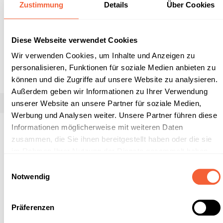
Zustimmung
Details
Über Cookies
10,1 KG/Kanister (60 Kanister per Europalette)
Diese Webseite verwendet Cookies
Wir verwenden Cookies, um Inhalte und Anzeigen zu
personalisieren, Funktionen für soziale Medien anbieten zu
Produkt anfragen
können und die Zugriffe auf unsere Website zu analysieren.
Außerdem geben wir Informationen zu Ihrer Verwendung
unserer Website an unsere Partner für soziale Medien,
Werbung und Analysen weiter. Unsere Partner führen diese
Informationen möglicherweise mit weiteren Daten
Beschreibung
zusammen, die Sie ihnen bereitgestellt haben oder die sie
Unser kraftvoller WC- &amp; Sanitärreiniger mit
im Rahmen Ihrer Nutzung der Dienste gesammelt haben.
Zitronenfrische. WC-Reiniger ZITRONE ist ein
Unsere
Datenschutzerklärung
und unser
Impressum
Einwilligungsauswahl
Sanitärreiniger auf Basis nachw…
Mehr
finden sie hier.
Notwendig
Eigenschaften
Präferenzen
CLP-/REACH-Hinweise