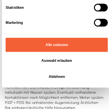
Statistiken
Symbole
GHS07 - Ausrufezeichen: Gesundheitsgefahr
Marketing
Signalwort
Achtung!
Alle zulassen
Gefahrenhinweise
H319: Verursacht schwere Augenreizung.
Auswahl erlauben
Sicherheitshinweise
P101: Ist ärztlicher Rat erforderlich, Verpackung oder
Ablehnen
Kennzeichnungsetikett bereithalten.
P102: Darf nicht in
die Hände von Kindern gelangen.
P305 + P351 + P338: BEI
KONTAKT MIT DEN AUGEN: Einige Minuten lang
behutsam mit Wasser spülen. Eventuell vorhandene
Kontaktlinsen nach Möglichkeit entfernen. Weiter spülen.
P337 + P313: Bei anhaltender Augenreizung: Ärztlichen
Rat einholen/ärztliche Hilfe hinzuziehen.